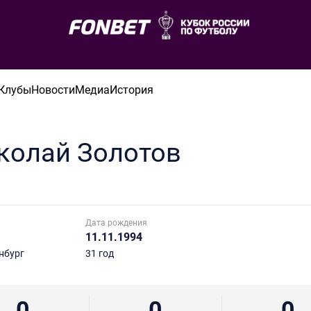
Клубы
Новости
Медиа
История
колай
Золотов
Дата рождения
11.11.1994
нбург
31 год
0
0
0