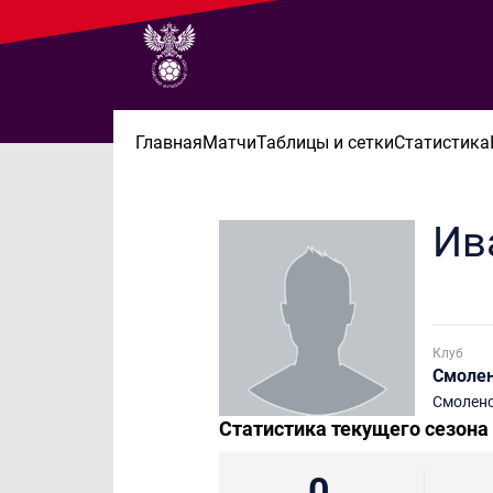
Главная
Матчи
Таблицы и сетки
Статистика
Ив
Клуб
Смоле
Смолен
Статистика текущего сезона
0