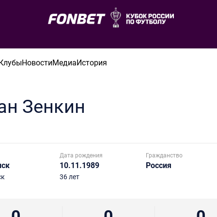
Клубы
Новости
Медиа
История
ан
Зенкин
Дата рождения
Гражданство
нск
10.11.1989
Россия
ск
36 лет
0
0
0