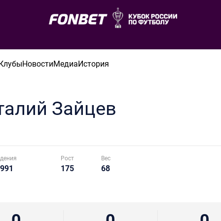
Клубы
Новости
Медиа
История
талий
Зайцев
дения
Рост
Вес
1991
175
68
0
0
0