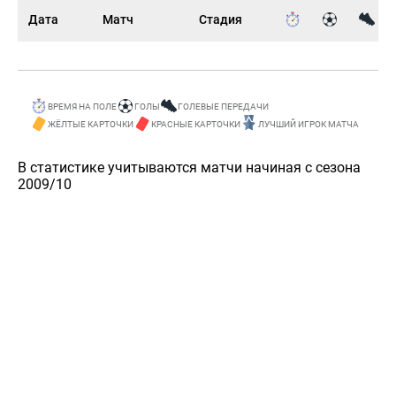
Дата
Матч
Стадия
ВРЕМЯ НА ПОЛЕ
ГОЛЫ
ГОЛЕВЫЕ ПЕРЕДАЧИ
ЖЁЛТЫЕ КАРТОЧКИ
КРАСНЫЕ КАРТОЧКИ
ЛУЧШИЙ ИГРОК МАТЧА
В статистике учитываются матчи начиная с сезона
2009/10