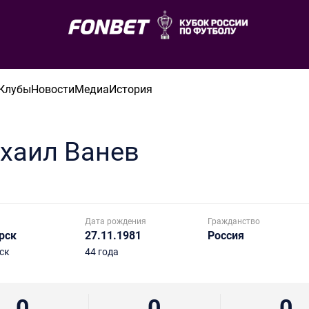
Клубы
Новости
Медиа
История
хаил
Ванев
Дата рождения
Гражданство
рск
27.11.1981
Россия
ск
44 года
0
0
0