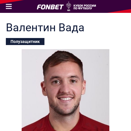
Валентин
Вада
Полузащитник