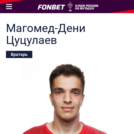
Магомед-Дени
Цуцулаев
Вратарь