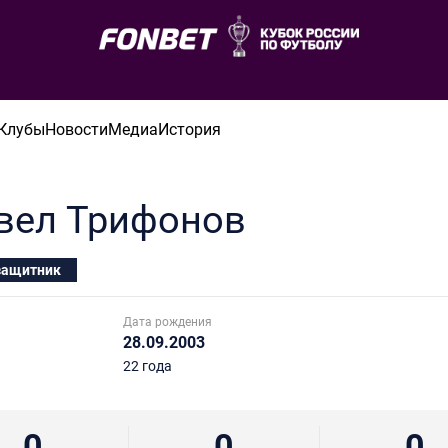
Клубы
Новости
Медиа
История
вел
Трифонов
защитник
Дата рождения
28.09.2003
22 года
0
0
0