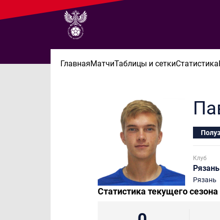
Главная
Матчи
Таблицы и сетки
Статистика
Па
Полу
Клуб
Рязань
Рязань
Статистика текущего сезона
0