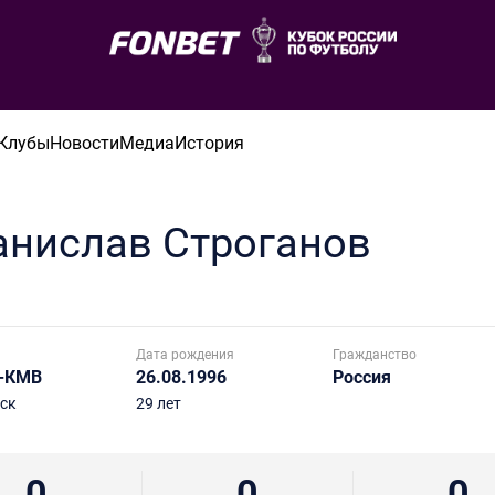
Клубы
Новости
Медиа
История
анислав
Строганов
Дата рождения
Гражданство
-КМВ
26.08.1996
Россия
ск
29 лет
0
0
0