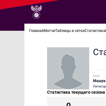
Главная
Матчи
Таблицы и сетки
Статистика
Ст
Клуб
Машук
Пятигор
Статистика текущего сезона
0