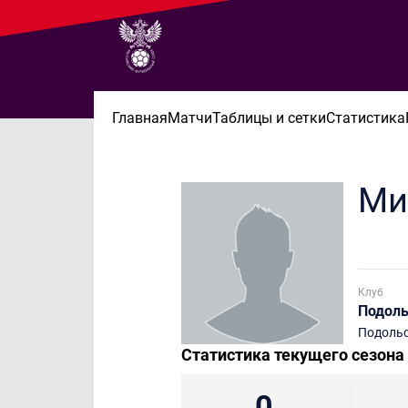
Главная
Матчи
Таблицы и сетки
Статистика
Ми
Клуб
Подол
Подоль
Статистика текущего сезона
0