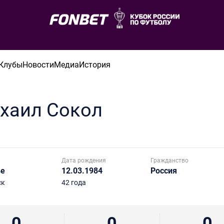
Клубы
Новости
Медиа
История
хаил
Сокол
Дата рождения
Гражданство
ье
12.03.1984
Россия
ск
42 года
0
0
0