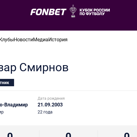
Клубы
Новости
Медиа
История
зар
Смирнов
тник
Дата рождения
о-Владимир
21.09.2003
ир
22 года
0
0
0