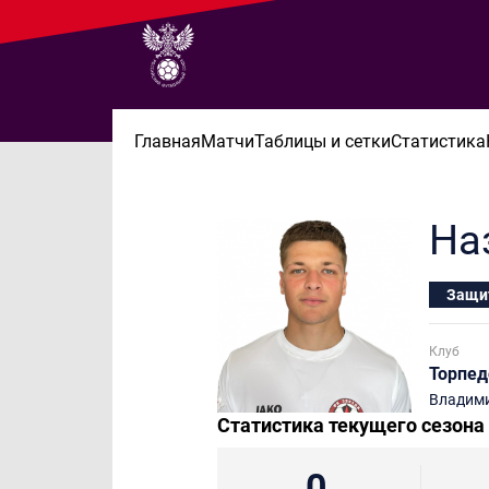
Главная
Матчи
Таблицы и сетки
Статистика
На
Защи
Клуб
Торпед
Владим
Статистика текущего сезона
0