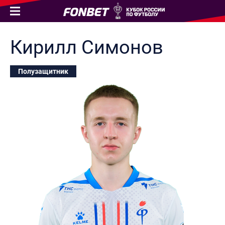
Кирилл
Симонов
Полузащитник