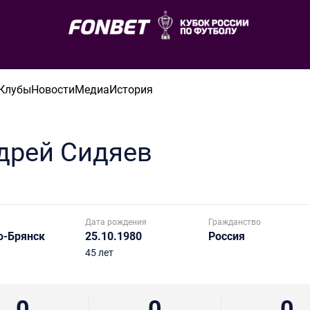
Клубы
Новости
Медиа
История
дрей
Сидяев
Дата рождения
Гражданство
о-Брянск
25.10.1980
Россия
45 лет
0
0
0