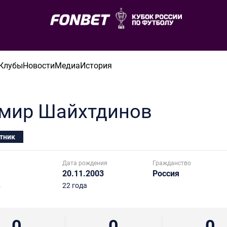
Клубы
Новости
Медиа
История
мир
Шайхтдинов
тник
Дата рождения
Гражданство
20.11.2003
Россия
в
22 года
0
0
0