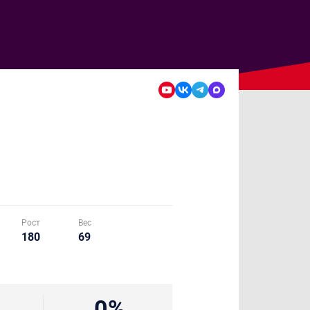
Рост
Вес
180
69
0%