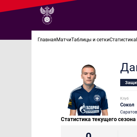
Главная
Матчи
Таблицы и сетки
Статистика
Да
Защи
Клуб
Сокол
Сарато
Статистика текущего сезона
0