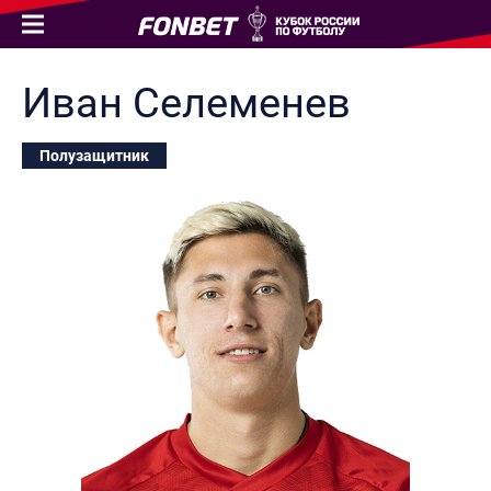
Иван
Селеменев
Полузащитник