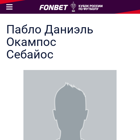
Пабло Даниэль
Окампос
Себайос