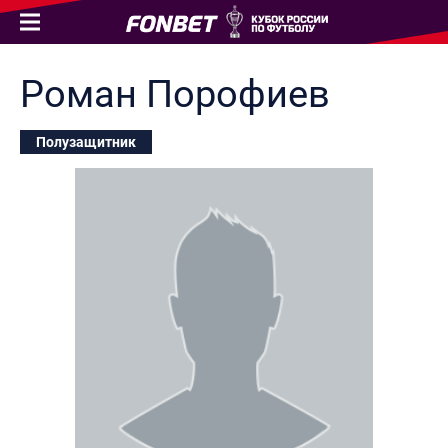
Роман
Порофиев
Полузащитник