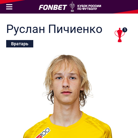
Руслан
Пичиенко
1
Вратарь