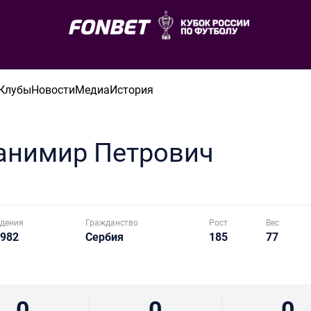
Клубы
Новости
Медиа
История
анимир
Петрович
дения
Гражданство
Рост
Вес
1982
Сербия
185
77
0
0
0