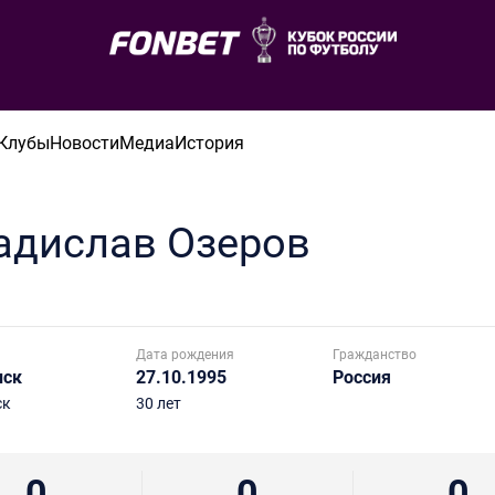
Клубы
Новости
Медиа
История
адислав
Озеров
Дата рождения
Гражданство
нск
27.10.1995
Россия
ск
30 лет
0
0
0