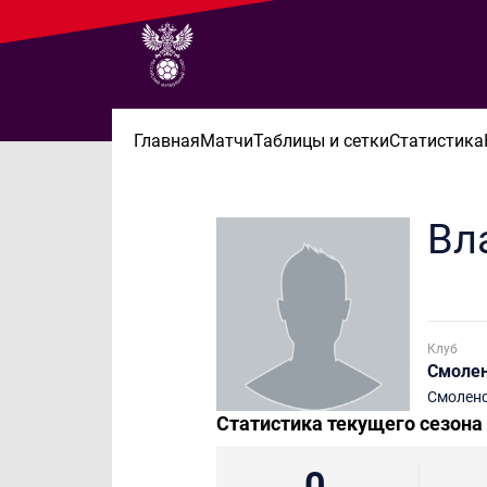
Главная
Матчи
Таблицы и сетки
Статистика
Вл
Клуб
Смоле
Смолен
Статистика текущего сезона
0