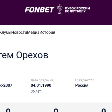
Клубы
Новости
Медиа
История
тем
Орехов
Дата рождения
Гражданство
к-2007
04.01.1990
Россия
36 лет
0
0
0