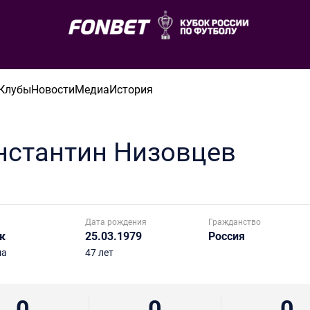
Клубы
Новости
Медиа
История
нстантин
Низовцев
Дата рождения
Гражданство
к
25.03.1979
Россия
ма
47 лет
0
0
0