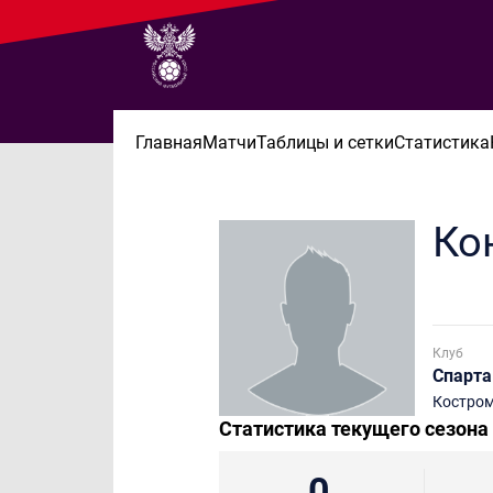
Главная
Матчи
Таблицы и сетки
Статистика
Ко
Клуб
Спарта
Костро
Статистика текущего сезона
0