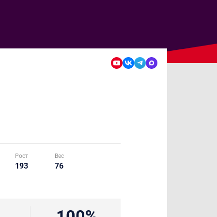
Рост
Вес
193
76
100%