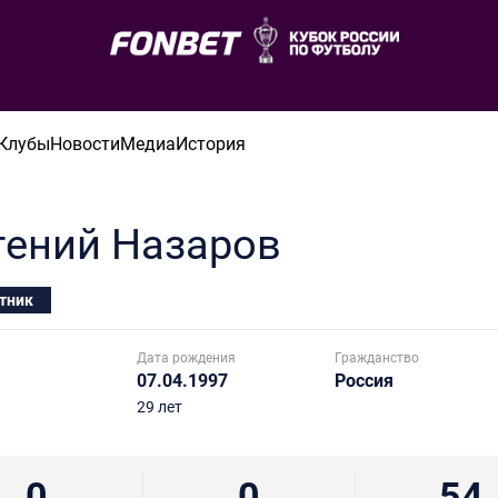
Клубы
Новости
Медиа
История
гений
Назаров
тник
Дата рождения
Гражданство
07.04.1997
Россия
29 лет
0
0
54