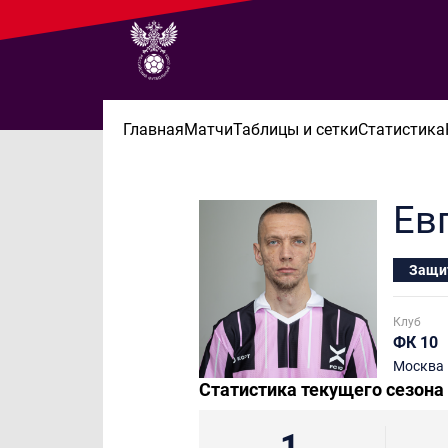
Главная
Матчи
Таблицы и сетки
Статистика
Ев
Защи
Клуб
ФК 10
Москва
Статистика текущего сезона
1