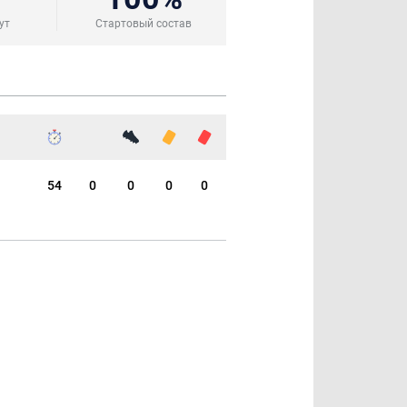
ут
Стартовый состав
54
0
0
0
0