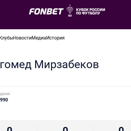
Клубы
Новости
Медиа
История
гомед
Мирзабеков
дения
1990
0
0
0