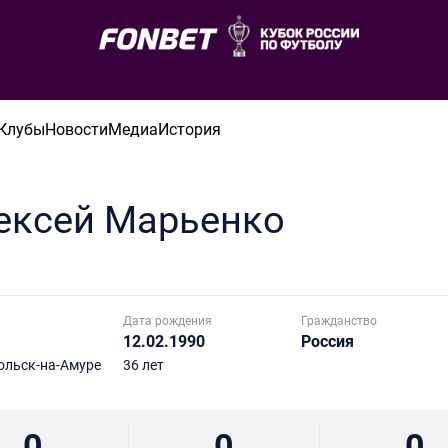
Клубы
Новости
Медиа
История
ексей
Марьенко
Дата рождения
Гражданство
12.02.1990
Россия
льск-на-Амуре
36 лет
0
0
0