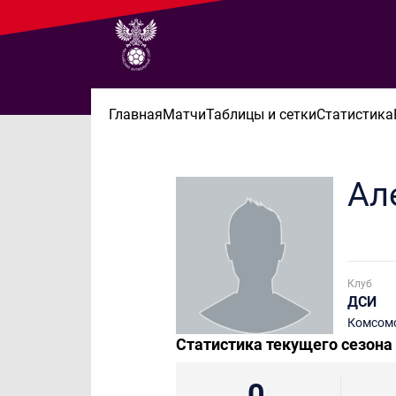
Главная
Матчи
Таблицы и сетки
Статистика
Ал
Клуб
ДСИ
Комсомо
Статистика текущего сезона
0