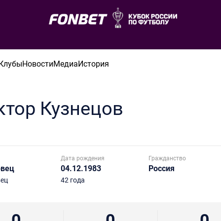
Клубы
Новости
Медиа
История
ктор
Кузнецов
Дата рождения
Гражданство
овец
04.12.1983
Россия
вец
42 года
0
0
0