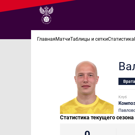
Главная
Матчи
Таблицы и сетки
Статистика
Ва
Врат
Клуб
Компо
Павловс
Статистика текущего сезона
0