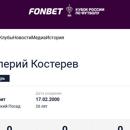
Клубы
Новости
Медиа
История
лерий
Костерев
арь
Дата рождения
зит
17.02.2000
кий Посад
26 лет
0
0
0