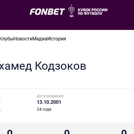
Клубы
Новости
Медиа
История
хамед
Кодзоков
Дата рождения
т
13.10.2001
ь
24 года
0
0
0