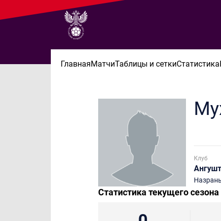
Главная
Матчи
Таблицы и сетки
Статистика
Му
Клуб
Ангуш
Назран
Статистика текущего сезона
0