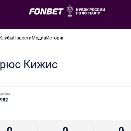
Клубы
Новости
Медиа
История
рюс
Кижис
дения
1982
0
0
0