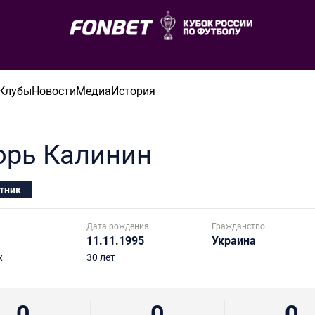
Клубы
Новости
Медиа
История
орь
Калинин
тник
Дата рождения
Гражданство
11.11.1995
Украина
ж
30 лет
0
0
0