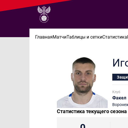
Главная
Матчи
Таблицы и сетки
Статистика
Иг
Защи
Клуб
Факел
Вороне
Статистика текущего сезона
0