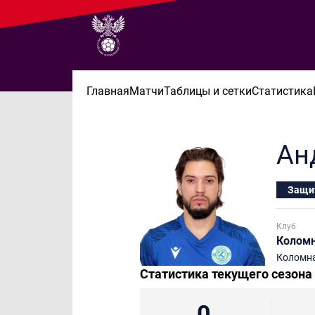
Главная
Матчи
Таблицы и сетки
Статистика
Ан
Защи
Клуб
Колом
Коломн
Статистика текущего сезона
0