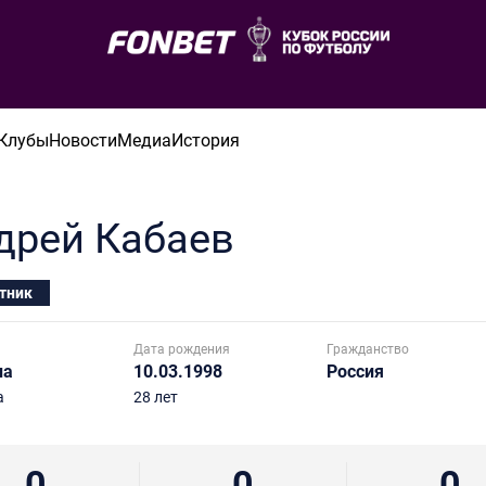
Клубы
Новости
Медиа
История
дрей
Кабаев
тник
Дата рождения
Гражданство
на
10.03.1998
Россия
а
28 лет
0
0
0