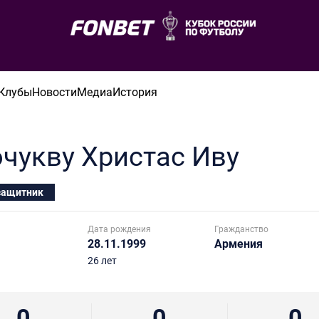
Клубы
Новости
Медиа
История
очукву Христас
Иву
защитник
Дата рождения
Гражданство
28.11.1999
Армения
26 лет
0
0
0