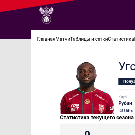
Главная
Матчи
Таблицы и сетки
Статистика
Уг
Полу
Клуб
Рубин
Казань
Статистика текущего сезона
0