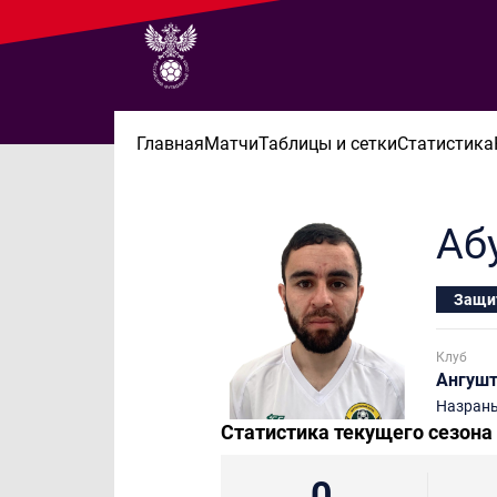
Главная
Матчи
Таблицы и сетки
Статистика
Аб
Защи
Клуб
Ангуш
Назран
Статистика текущего сезона
0