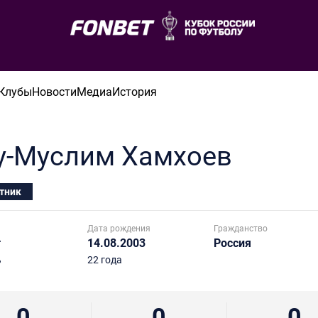
Клубы
Новости
Медиа
История
у-Муслим
Хамхоев
тник
Дата рождения
Гражданство
т
14.08.2003
Россия
ь
22 года
0
0
0