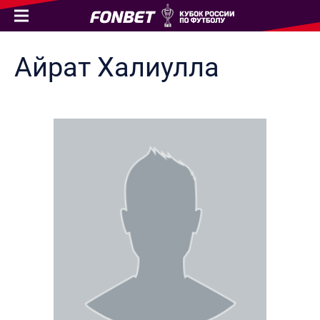
Айрат
Халиулла