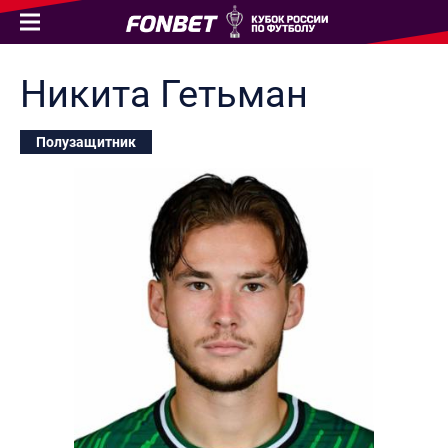
Никита
Гетьман
Полузащитник