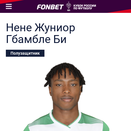
Нене Жуниор
Гбамбле Би
Полузащитник