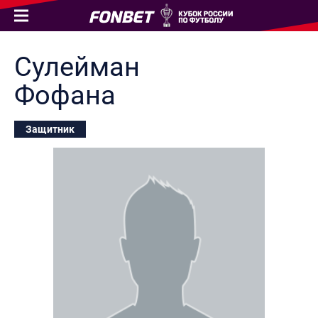
Сулейман
Фофана
Защитник