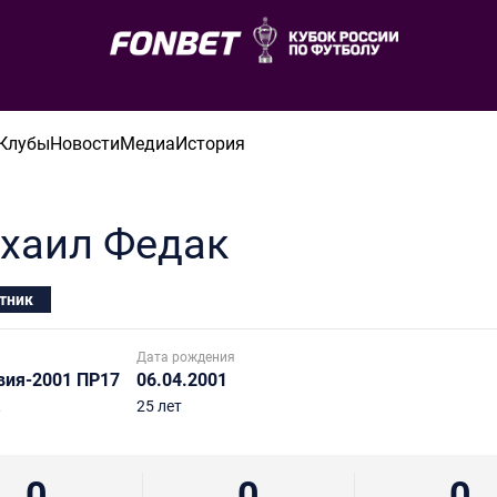
Клубы
Новости
Медиа
История
хаил
Федак
тник
Дата рождения
ия-2001 ПР17
06.04.2001
к
25 лет
0
0
0