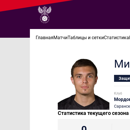
Главная
Матчи
Таблицы и сетки
Статистика
Ми
Защи
Клуб
Мордов
Саранс
Статистика текущего сезона
0