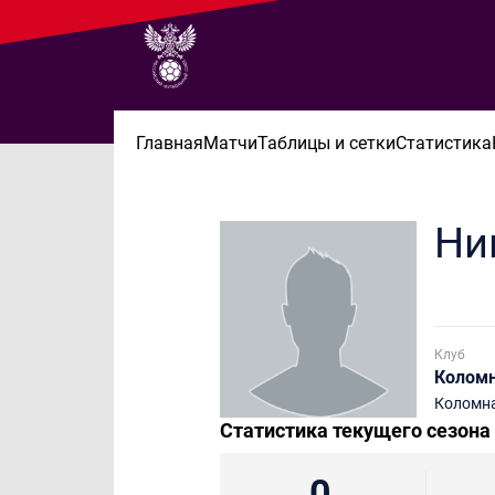
Главная
Матчи
Таблицы и сетки
Статистика
Ни
Клуб
Колом
Коломн
Статистика текущего сезона
0