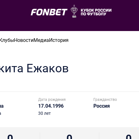
Клубы
Новости
Медиа
История
кита
Ежаков
Дата рождения
Гражданство
на
17.04.1996
Россия
а
30 лет
0
0
0