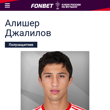
Алишер
Джалилов
Полузащитник