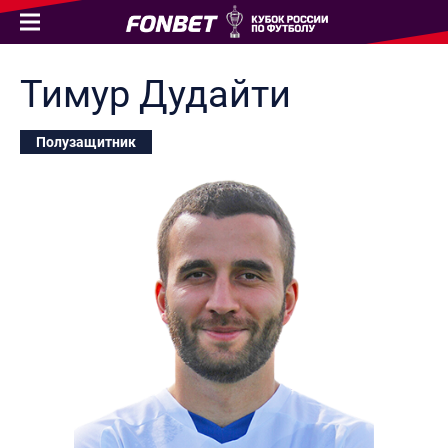
Тимур
Дудайти
Полузащитник