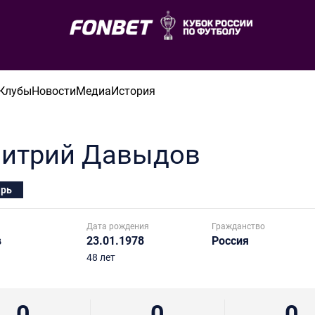
Клубы
Новости
Медиа
История
итрий
Давыдов
арь
Дата рождения
Гражданство
в
23.01.1978
Россия
48 лет
0
0
0