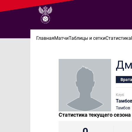
Главная
Матчи
Таблицы и сетки
Статистика
Дм
Врат
Клуб
Тамбо
Тамбов
Статистика текущего сезона
0