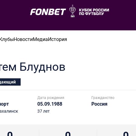
Клубы
Новости
Медиа
История
тем
Блуднов
дающий
Дата рождения
Гражданство
порт
05.09.1988
Россия
ахалинск
37 лет
0
0
0