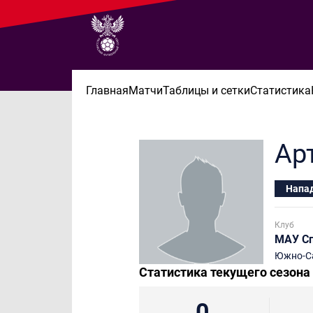
Главная
Матчи
Таблицы и сетки
Статистика
Ар
Напа
Клуб
МАУ С
Южно-С
Статистика текущего сезона
0