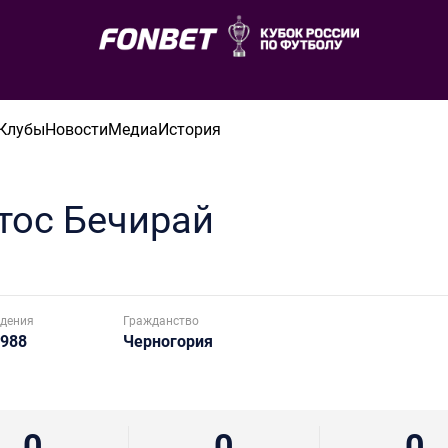
Клубы
Новости
Медиа
История
тос
Бечирай
дения
Гражданство
1988
Черногория
0
0
0