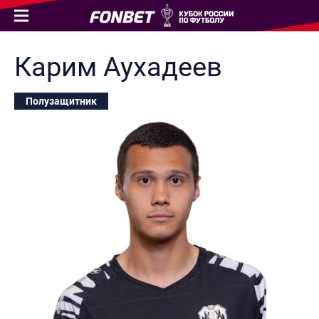
Карим
Аухадеев
Полузащитник