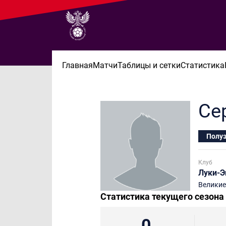
Главная
Матчи
Таблицы и сетки
Статистика
Се
Полу
Клуб
Луки-Э
Великие
Статистика текущего сезона
0