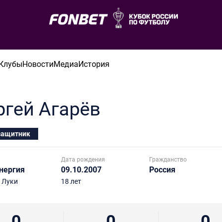
Клубы
Новости
Медиа
История
ргей
Агарёв
защитник
Дата рождения
Гражданство
нергия
09.10.2007
Россия
 Луки
18 лет
0
0
0