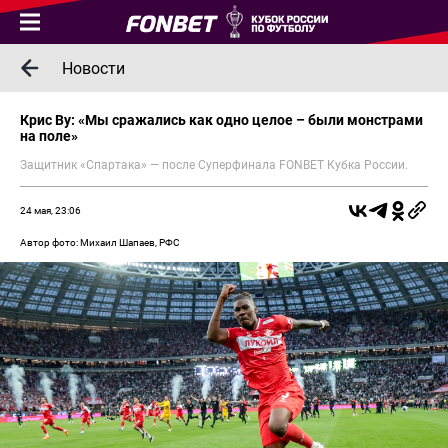
Новости
Крис Ву: «Мы сражались как одно целое – были монстрами
на поле»
Защитник «Спартака» — после Суперфинала FONBET Кубка России.
24 мая, 23:06
Автор фото: Михаил Шапаев, РФС