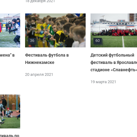
18 декабря 2021
36
60
мена" в
Фестиваль футбола в
Детский футбольный
Нижнекамске
фестиваль в Ярославл
стадионе «Славнефть
20 апреля 2021
19 марта 2021
тиваль по