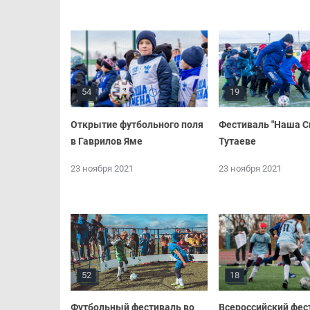
54
19
Открытие футбольного поля
Фестиваль "Наша С
в Гаврилов Яме
Тутаеве
23 ноября 2021
23 ноября 2021
52
18
Футбольный фестиваль во
Всероссийский фес