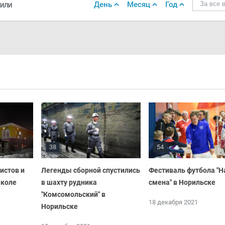
День
Месяц
Год
За все 
ИЛИ
38
54
истов и
Легенды сборной спустились
Фестиваль футбола "
школе
в шахту рудника
смена" в Норильске
"Комсомольский" в
18 декабря 2021
Норильске