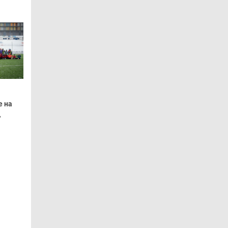
е на
»