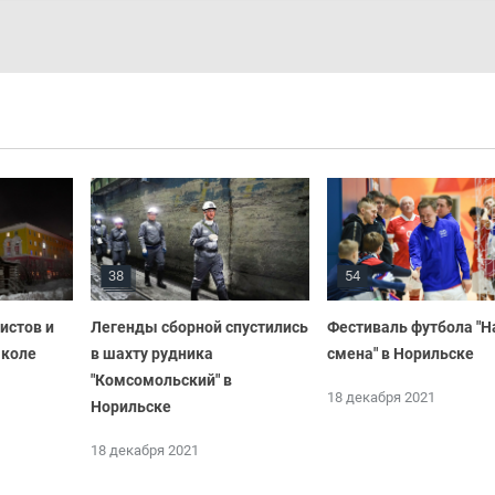
38
54
истов и
Легенды сборной спустились
Фестиваль футбола "
школе
в шахту рудника
смена" в Норильске
"Комсомольский" в
18 декабря 2021
Норильске
18 декабря 2021