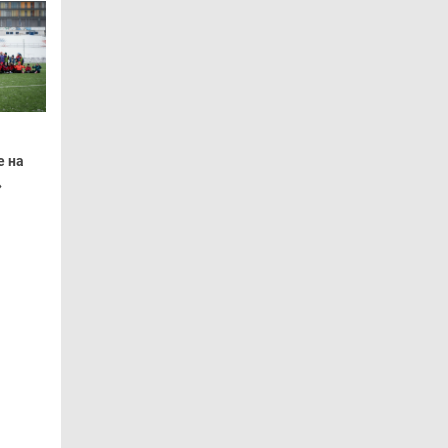
е на
»