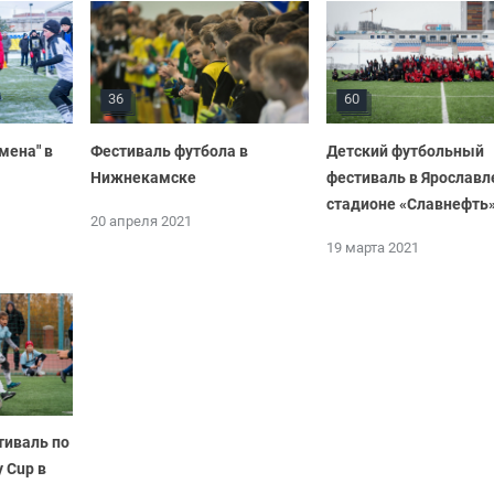
36
60
мена" в
Фестиваль футбола в
Детский футбольный
Нижнекамске
фестиваль в Ярославл
стадионе «Славнефть
20 апреля 2021
19 марта 2021
тиваль по
y Cup в