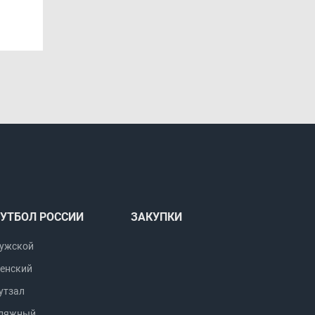
УТБОЛ РОССИИ
ЗАКУПКИ
ужской
енский
утзал
ляжный