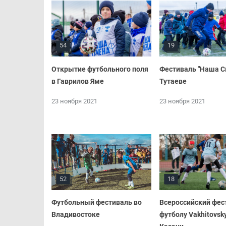
54
19
Открытие футбольного поля
Фестиваль "Наша С
в Гаврилов Яме
Тутаеве
23 ноября 2021
23 ноября 2021
52
18
Футбольный фестиваль во
Всероссийский фес
Владивостоке
футболу Vakhitovsk