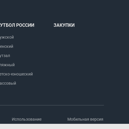
УТБОЛ РОССИИ
ЗАКУПКИ
ужской
енский
утзал
ляжный
етско-юношеский
ассовый
Использование
Мобильная версия
информации
сайта